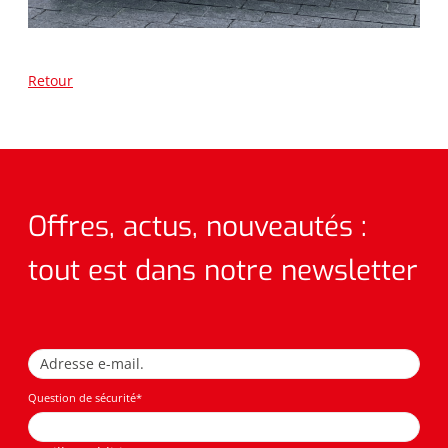
Retour
Offres, actus, nouveautés :
tout est dans notre newsletter
Question de sécurité
*