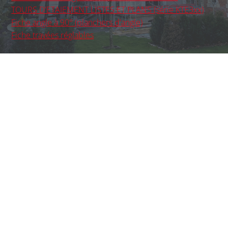
TOURS D'ETAIEMENT LISTES ET PLANS (série KTE3xx)
Fiche angle à 90° (planchers d'angle)
Fiche travées réglables