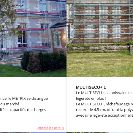
MULTISECU+ 1
Le MULTISECU +, la polyvalence d
ce, le METRIX se distingue
légèreté en plus !
 du marché.
Le MULTISECU+, l’échafaudage r
é et capacités de charges
record de 4,5 cm, offrant la pol
avec une légèreté exceptionnelle.
Afficher les détails