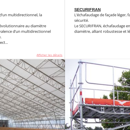
SECURIFRAN
’un multidirectionnel, la
L’échafaudage de façade léger, fa
sécurité.
évolutionnaire au diamètre
Le SECURIFRAN, échafaudage en 
yvalence d’un multidirectionnel
diamètre, alliant robustesse et lé
.
ct...
Afficher les détails