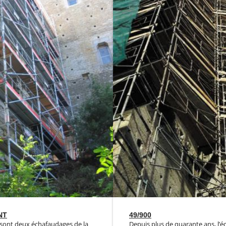
NT
49/900
 sont deux échafaudages de la
Depuis plus de quarante ans, l