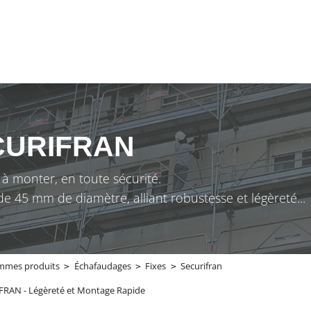
CURIFRAN
 à monter, en toute sécurité.
 45 mm de diamètre, alliant robustesse et légèreté...
mmes produits
Échafaudages
Fixes
Securifran
RAN - Légèreté et Montage Rapide