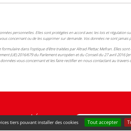
nnées personnelles. Elles sont protégées en accord avec les lois et régulation sur
 vous concernant ou de les supprimer sur demande. Vos données ne sont jamais p
e formulaire dans l’optique d’être traitées par Altrad Plettac Mefran. Elles s
ent (UE) 2016/679 du Parlement européen et du Conseil du 27 avril 2016 [en
 données vous concernant et les faire rectifier en nous contactant au travers
nouveautés :
Tout accepter
T
vices tiers pouvant installer des cookies