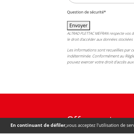
Question de sécurité
*
Envoyer
ALTRAD PLETTAC MEFRAN
respecte vos do
le droit d'accéder aux données stockées
Les informations sont recueillies par c
indéterminée. Conformément au Règlem
pouvez exercer votre droit d'accès aux
Offres, actus, 
En continuant de défiler,
vous acceptez l'utilisation de ser